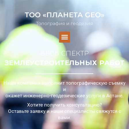
ТОО «ПЛАНЕТА GEO»
Топография и геодезия
ВЕСЬ СПЕКТР
ЗЕМЛЕУСТРОИТЕЛЬНЫХ РАБОТ
Наша компания выполнит топографическую съемку
и
окажет инженерно-геодезические услуги в Астане.
Хотите получить консультацию?
Оставьте заявку и наши специалисты свяжутся с
вами.